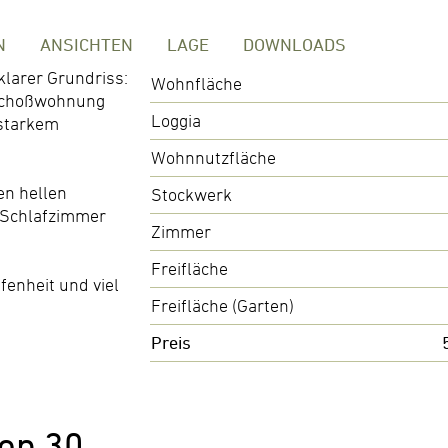
N
ANSICHTEN
LAGE
DOWNLOADS
 klarer Grundriss:
Wohnfläche
eschoßwohnung
Loggia
starkem
Wohnnutzfläche
en hellen
Stockwerk
 Schlafzimmer
Zimmer
Freifläche
enheit und viel
Freifläche (Garten)
Preis
op 30