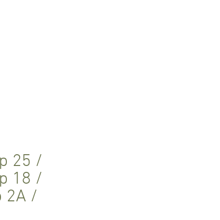
p 25
/
p 18
/
p 2A
/