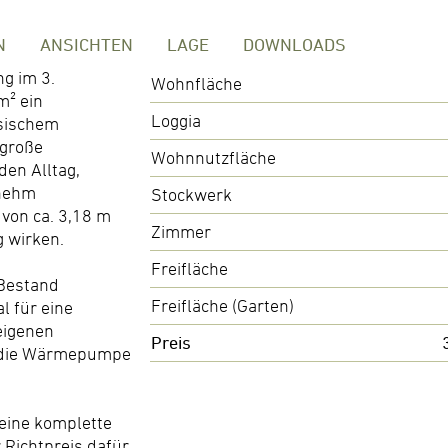
N
ANSICHTEN
LAGE
DOWNLOADS
g im 3.
Wohnfläche
m² ein
Loggia
ssischem
 große
Wohnnutzfläche
den Alltag,
enehm
Stockwerk
 von ca. 3,18 m
Zimmer
g wirken.
Freifläche
 Bestand
Freifläche (Garten)
l für eine
eigenen
Preis
n die Wärmepumpe
eine komplette
 Richtpreis dafür