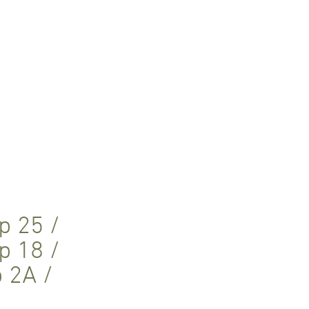
p 25
/
p 18
/
p 2A
/