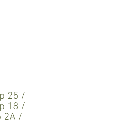
p 25
/
p 18
/
p 2A
/