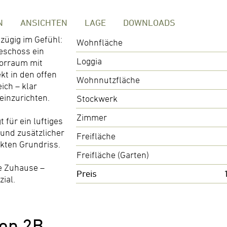
N
ANSICHTEN
LAGE
DOWNLOADS
zügig im Gefühl:
Wohnfläche
geschoss ein
Loggia
Vorraum mit
kt in den offen
Wohnnutzfläche
ich – klar
einzurichten.
Stockwerk
Zimmer
 für ein luftiges
und zusätzlicher
Freifläche
kten Grundriss.
Freifläche (Garten)
ne Zuhause –
Preis
ial.
op 2B